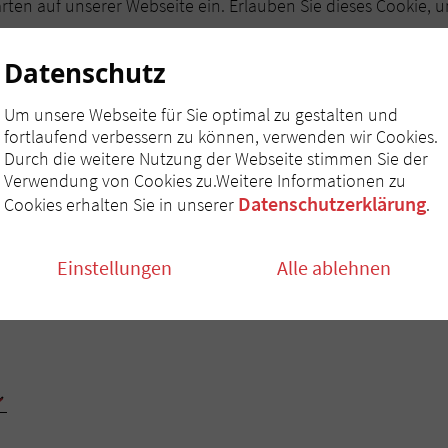
ten auf unserer Webseite ein. Erlauben Sie dieses Cookie, u
Ich stimme zu
Datenschutz
Um unsere Webseite für Sie optimal zu gestalten und
fortlaufend verbessern zu können, verwenden wir Cookies.
Durch die weitere Nutzung der Webseite stimmen Sie der
Verwendung von Cookies zu.Weitere Informationen zu
Datenschutzerklärung
Cookies erhalten Sie in unserer
.
ren Ansprechpartner
Einstellungen
Alle ablehnen