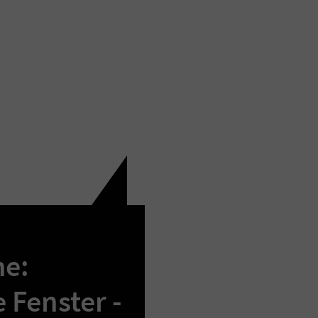
e:
 Fenster -