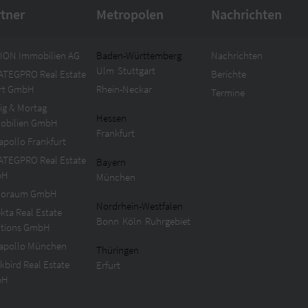
rtner
Metropolen
Nachrichten
ION Immobilien AG
Baden-Württemberg
Nachrichten
Ulm
Stuttgart
ATEGPRO Real Estate
Berichte
urt GmbH
Rhein-Neckar
Termine
ig & Mortag
Hessen
obilien GmbH
Frankfurt
apollo Frankfurt
ATEGPRO Real Estate
Bayern
bH
München
oraum GmbH
Nordrhein-Westfalen
kta Real Estate
Bonn
Köln
Ruhrgebiet
utions GmbH
 apollo München
Thüringen
kbird Real Estate
Erfurt
bH