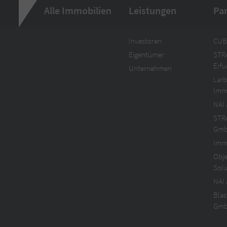
Alle Immobilien
Leistungen
Pa
Investoren
CUB
Eigentümer
STR
Erf
Unternehmen
Larb
Imm
NAI 
STR
Gm
Imm
Obje
Sol
NAI
Blac
Gm