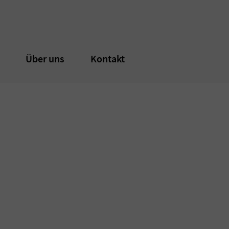
n
n
Über uns
Über uns
Kontakt
Kontakt