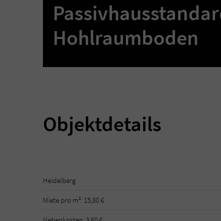
Passivhausstandar
Hohlraumboden
Objektdetails
Heidelberg
Miete pro m²: 15,80 €
Nebenkosten: 3,60 €