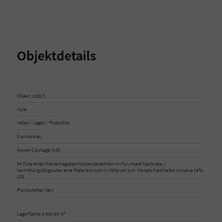
Objektdetails
Objekt 1206/2
Halle
Hallen / Lager / Produktion
Frankenthal
Aussen Courtage: 0,00
Im Falle eines Mietvertragsabschlusses berechnen wir für unsere Nachweis- /
Vermittlungstätigkeiten eine Mieterprovision in Höhe von 3,57 Monats-Kaltmieten inklusive 19%
USt.
Provisionsfrei: Nein
Lagerfläche: 3.534,00 m²