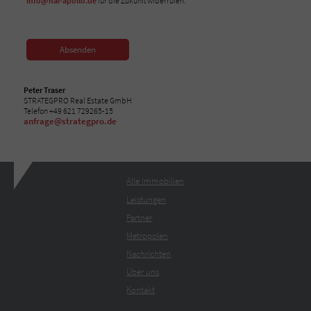
info@nai-apollo.de
für die Zukunft widerrufen.*
Absenden
Peter Traser
STRATEGPRO Real Estate GmbH
Telefon +49 621 729265-15
anfrage@strategpro.de
Alle Immobilien
Leistungen
Partner
Metropolen
Nachrichten
Über uns
Kontakt