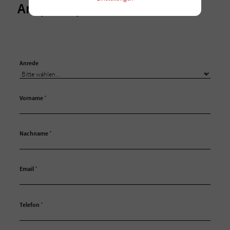
Ansprechpartner
Anrede
Vorname
*
Nachname
*
Email
*
Telefon
*