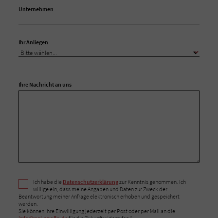
Unternehmen
Ihr Anliegen
Ihre Nachricht an uns
Ich habe die
Datenschutzerklärung
zur Kenntnis genommen. Ich
willige ein, dass meine Angaben und Daten zur Zweck der
Beantwortung meiner Anfrage elektronisch erhoben und gespeichert
werden.
Sie können Ihre Einwilligung jederzeit per Post oder per Mail an die