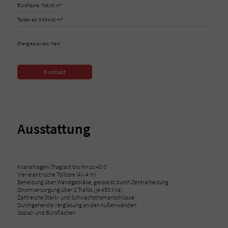
Bürofläche: 709,00 m²
Teilbar ab: 3.534,00 m²
Energieausweis: Nein
Kontakt
Ausstattung
Krananlagen (Traglast bis hin zu 40 t)
Vier elektrische Tolltore (4 x 4 m)
Beheizung über Wandgebläse, gespeist durch Zentralheizung
Stromversorgung über 2 Trafos (je 450 kVa)
Zahlreiche Stark- und Schwachstromanschlüsse
Durchgehende Verglasung an den Außenwänden
Sozial- und Büroflächen