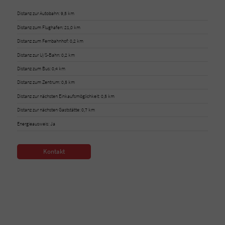
Distanz zur Autobahn: 9,5 km
Distanz zum Flughafen: 21,0 km
Distanz zum Fernbahnhof: 0,2 km
Distanz zur U/S-Bahn: 0,2 km
Distanz zum Bus: 0,4 km
Distanz zum Zentrum: 0,5 km
Distanz zur nächsten Einkaufsmöglichkeit: 0,5 km
Distanz zur nächsten Gaststätte: 0,7 km
Energieausweis: Ja
Kontakt