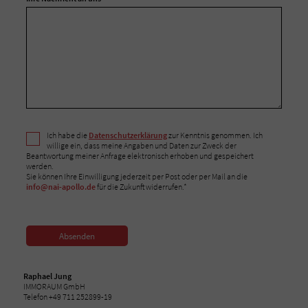
Ich habe die
Datenschutzerklärung
zur Kenntnis genommen. Ich
willige ein, dass meine Angaben und Daten zur Zweck der
Beantwortung meiner Anfrage elektronisch erhoben und gespeichert
werden.
Sie können Ihre Einwilligung jederzeit per Post oder per Mail an die
info@nai-apollo.de
für die Zukunft widerrufen.*
Absenden
Raphael Jung
IMMORAUM GmbH
Telefon +49 711 252899-19