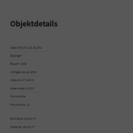
Objektdetails
Objekt IRx1741/G1/E2/Eh2
Böblingen
Baujahr: 2003
Verfügbar ab: ab sofort
Miete pro m²: 9,90 €
Nebenkosten: 3,00 €
Provisionsfrei
Provisionsfrei: Ja
Bürofläche: 153,00 m²
Teilbar ab: 153,00 m²