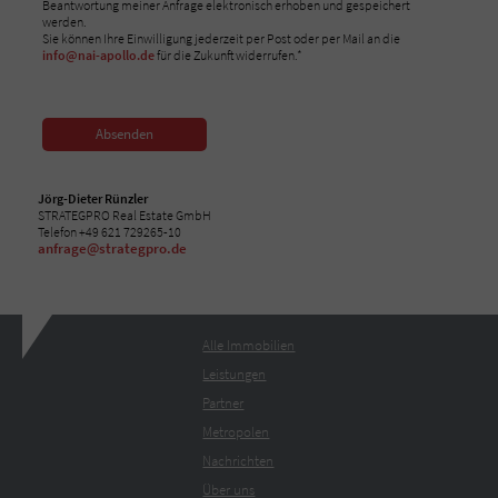
Beantwortung meiner Anfrage elektronisch erhoben und gespeichert
werden.
Sie können Ihre Einwilligung jederzeit per Post oder per Mail an die
info@nai-apollo.de
für die Zukunft widerrufen.*
Absenden
Jörg-Dieter Rünzler
STRATEGPRO Real Estate GmbH
Telefon +49 621 729265-10
anfrage@strategpro.de
Alle Immobilien
Leistungen
Partner
Metropolen
Nachrichten
Über uns