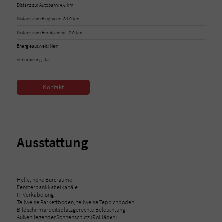
Distanz zur Autobahn: 4,6 km
Distanz zum Flughafen: 84,0 km
Distanz zum Fernbahnhof: 2,0 km
Energieausweis: Nein
Verkabelung: Ja
Kontakt
Ausstattung
Helle, hohe Büroräume
Fensterbankkabelkanäle
IT-Verkabelung
Teilweise Parkettboden, teilweise Teppichboden
Bildschirmarbeitsplatzgerechte Beleuchtung
Außenliegender Sonnenschutz (Rollläden)