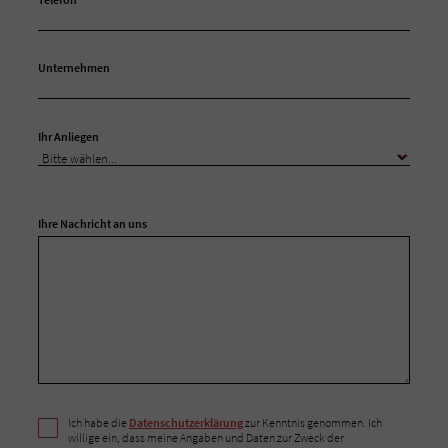
Unternehmen
Ihr Anliegen
Ihre Nachricht an uns
Ich habe die
Datenschutzerklärung
zur Kenntnis genommen. Ich
willige ein, dass meine Angaben und Daten zur Zweck der