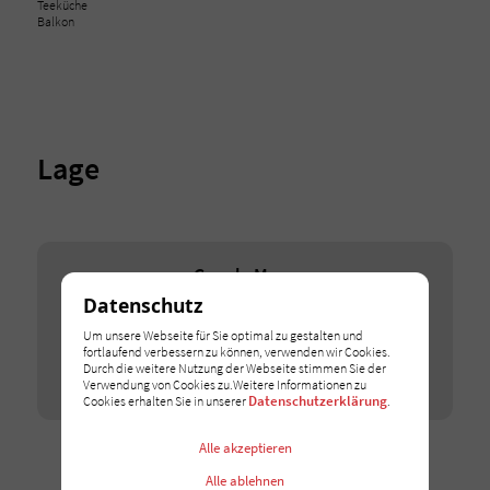
Teeküche
Balkon
Lage
Google Maps
Datenschutz
Wir binden Google-Maps-Karten auf unserer Webseite
ein. Erlauben Sie dieses Cookie, um die Karten zu
Um unsere Webseite für Sie optimal zu gestalten und
entsperren.
fortlaufend verbessern zu können, verwenden wir Cookies.
Durch die weitere Nutzung der Webseite stimmen Sie der
Ich stimme zu
Verwendung von Cookies zu.Weitere Informationen zu
Datenschutzerklärung
Cookies erhalten Sie in unserer
.
Alle akzeptieren
Alle ablehnen