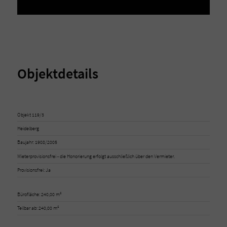
Objektdetails
Objekt 119/3
Heidelberg
Baujahr: 1908/2005
Mieterprovisionsfrei - die Honorierung erfolgt ausschließlich über den Vermieter.
Provisionsfrei: Ja
Bürofläche: 240,00 m²
Teilbar ab: 240,00 m²