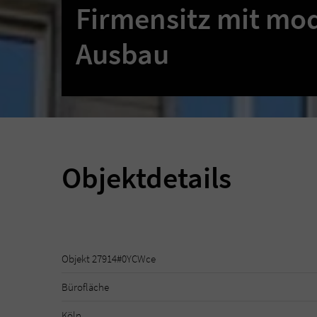
Firmensitz mit m
Ausbau
Objektdetails
Objekt 27914#0YCWce
Bürofläche
Köln