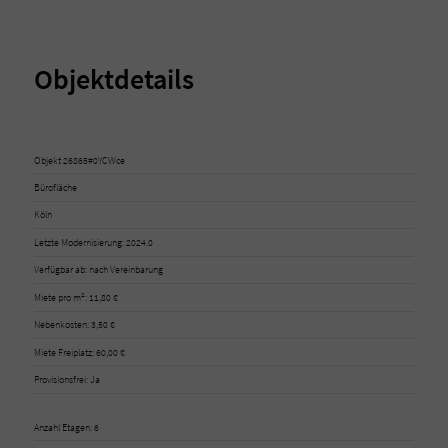
Objektdetails
Objekt 26865#0YCWce
Bürofläche
Köln
Letzte Modernisierung: 2024.0
Verfügbar ab: nach Vereinbarung
Miete pro m²: 11,80 €
Nebenkosten: 3,50 €
Miete Freiplatz: 60,00 €
Provisionsfrei: Ja
Anzahl Etagen: 6