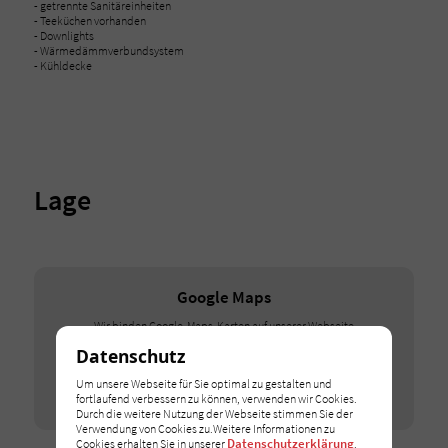
- getrennte Sanitäreinheiten
- Teeküchen vorhanden
- Downlights
- Wärmedämmverbundsystem
- Kühldecke
Lage
Google Maps
Wir binden Google-Maps-Karten auf unserer Webseite
ein. Erlauben Sie dieses Cookie, um die Karten zu
Datenschutz
entsperren.
Um unsere Webseite für Sie optimal zu gestalten und
Ich stimme zu
fortlaufend verbessern zu können, verwenden wir Cookies.
Durch die weitere Nutzung der Webseite stimmen Sie der
Verwendung von Cookies zu.Weitere Informationen zu
Datenschutzerklärung
Cookies erhalten Sie in unserer
.