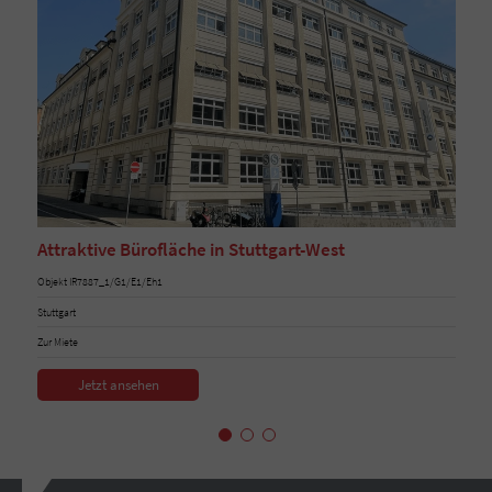
Attraktive Bürofläche in Stuttgart-West
Objekt IR7887_1/G1/E1/Eh1
Stuttgart
Zur Miete
Jetzt ansehen