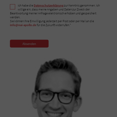
Ich habe die
Datenschutzerklärung
zur Kenntnis genommen. Ich
willige ein, dass meine Angaben und Daten zur Zweck der
Beantwortung meiner Anfrage elektronisch erhoben und gespeichert
werden.
Sie können Ihre Einwilligung jederzeit per Post oder per Mail an die
info@nai-apollo.de
für die Zukunft widerrufen.*
Absenden