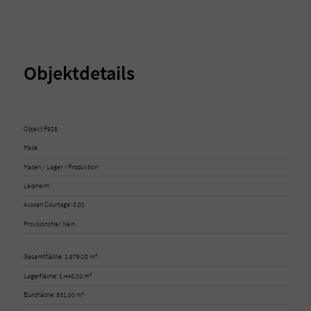
Objektdetails
Objekt P925
Halle
Hallen / Lager / Produktion
Leipheim
Aussen Courtage: 3,00
Provisionsfrei: Nein
Gesamtfläche: 1.979,00 m²
Lagerfläche: 1.448,00 m²
Bürofläche: 531,00 m²