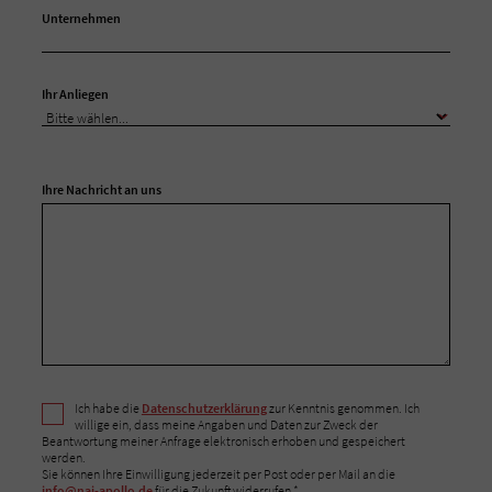
Unternehmen
Ihr Anliegen
Ihre Nachricht an uns
Ich habe die
Datenschutzerklärung
zur Kenntnis genommen. Ich
willige ein, dass meine Angaben und Daten zur Zweck der
Beantwortung meiner Anfrage elektronisch erhoben und gespeichert
werden.
Sie können Ihre Einwilligung jederzeit per Post oder per Mail an die
info@nai-apollo.de
für die Zukunft widerrufen.*