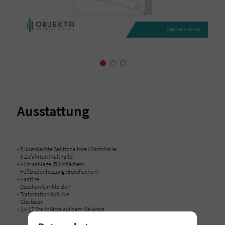
Ausstattung
- 5 überdachte Sektionaltore (Warmhalle)
- 3 Zufahrten (Kalthalle)
- Klimaanlage (Büroflächen)
- Fußbodenheizung (Büroflächen)
- Kantine
- Duschen/Umkleiden
- Trafostation 640 kVA
- Glasfaser
- 14-17 Stellplätze auf dem Gelände