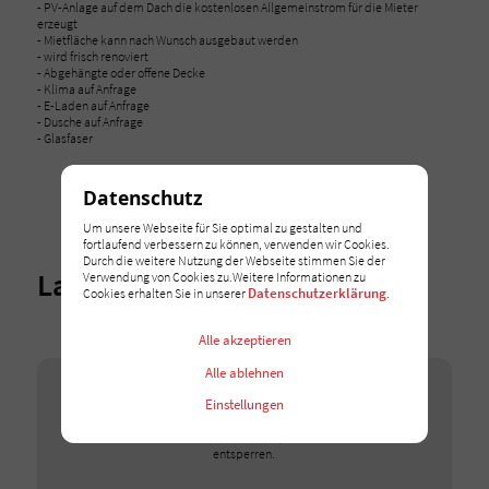
- PV-Anlage auf dem Dach die kostenlosen Allgemeinstrom für die Mieter
erzeugt
- Mietfläche kann nach Wunsch ausgebaut werden
- wird frisch renoviert
- Abgehängte oder offene Decke
- Klima auf Anfrage
- E-Laden auf Anfrage
- Dusche auf Anfrage
- Glasfaser
Datenschutz
Um unsere Webseite für Sie optimal zu gestalten und
fortlaufend verbessern zu können, verwenden wir Cookies.
Durch die weitere Nutzung der Webseite stimmen Sie der
Lage
Verwendung von Cookies zu.Weitere Informationen zu
Datenschutzerklärung
Cookies erhalten Sie in unserer
.
Alle akzeptieren
Alle ablehnen
Google Maps
Einstellungen
Wir binden Google-Maps-Karten auf unserer Webseite
ein. Erlauben Sie dieses Cookie, um die Karten zu
entsperren.