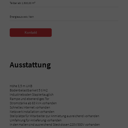
Teilbar ab: 1.500,00 m²
Energieausweis: Nein
Kontakt
Ausstattung
Höhe 3,5 m UKB
Bodenbelastbarkeit 5 t/m2
Industrieboden Staplertauglich
Rampe und ebenerdiges Tor
Stromstärke ab 63 kVA vorhanden
Schnelles Internet vorhanden
Netzwerkinstallation vorhanden
Stellplätze für Mitarbeiter zur Anmietung ausreichend vorhanden
Umfahrung für Anlieferung vorhanden
In den Hallen sind ausreichend Steckdosen 220V/380V vorhanden