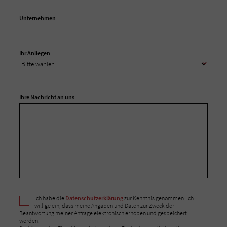
Unternehmen
Ihr Anliegen
Ihre Nachricht an uns
Ich habe die
Datenschutzerklärung
zur Kenntnis genommen. Ich
willige ein, dass meine Angaben und Daten zur Zweck der
Beantwortung meiner Anfrage elektronisch erhoben und gespeichert
werden.