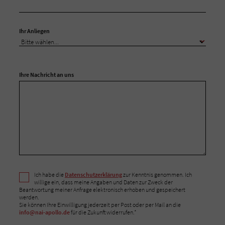
Ihr Anliegen
Ihre Nachricht an uns
Ich habe die
Datenschutzerklärung
zur Kenntnis genommen. Ich
willige ein, dass meine Angaben und Daten zur Zweck der
Beantwortung meiner Anfrage elektronisch erhoben und gespeichert
werden.
Sie können Ihre Einwilligung jederzeit per Post oder per Mail an die
info@nai-apollo.de
für die Zukunft widerrufen.*