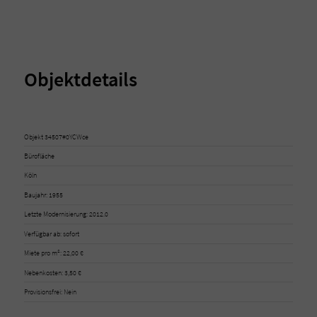
Objektdetails
Objekt 34507#0YCWce
Bürofläche
Köln
Baujahr: 1955
Letzte Modernisierung: 2012.0
Verfügbar ab: sofort
Miete pro m²: 22,00 €
Nebenkosten: 3,50 €
Provisionsfrei: Nein