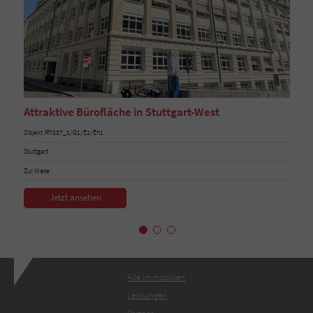
Attraktive Bürofläche in Stuttgart-West
Objekt IR7887_1/G1/E1/Eh1
Stuttgart
Zur Miete
Jetzt ansehen
Alle Immobilien
Leistungen