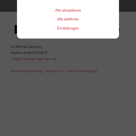
Kontakt
Alle akzeptieren
Alle ablehnen
Einstellungen
NAI Partners Germany
Telefon +49 69/970 505-0
info@nai-partners-germany.de
Datenschutzerklärung
Impressum
Cookie-Einstellungen