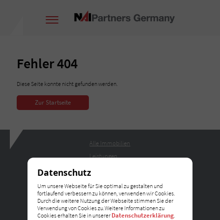
Fehler 404
Diese Seite konnte nicht gefunden werden.
Zur Startseite
Alle Immobilien
Leistungen
Partner
Datenschutz
Metropolen
Um unsere Webseite für Sie optimal zu gestalten und
fortlaufend verbessern zu können, verwenden wir Cookies.
Nachrichten
Durch die weitere Nutzung der Webseite stimmen Sie der
Über uns
Verwendung von Cookies zu.Weitere Informationen zu
Datenschutzerklärung
Cookies erhalten Sie in unserer
.