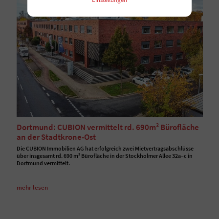
Dortmund: CUBION vermittelt rd. 690m² Bürofläche
an der Stadtkrone-Ost
Die CUBION Immobilien AG hat erfolgreich zwei Mietvertragsabschlüsse
über insgesamt rd. 690 m² Bürofläche in der Stockholmer Allee 32a–c in
Dortmund vermittelt.
mehr lesen