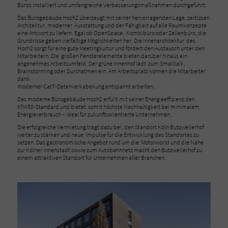
Büros installiert und umfangreiche Verbesserungsmaßnahmen durchgeführt.
Das Bürogebäude Hoch2 überzeugt mit seiner hervorragenden Lage, zeitlosen
Architektur, moderner Ausstattung und der Fähigkeit auf alle Raumkonzepte
eine Antwort zu liefern. Egal ob OpenSpace, Kombibüro oder Zellenbüro, die
Grundrisse geben vielfältige Möglichkeiten her. Die Innenarchitektur des
Hoch2 sorgt für eine gute Meetingkultur und fördert den Austausch unter den
Mitarbeitern. Die großen Fensterelemente bieten darüber hinaus ein
angenehmes Arbeitsumfeld. Der grüne Innenhof lädt zum Smalltalk,
Brainstorming oder Durchatmen ein. Am Arbeitsplatz können die Mitarbeiter
dank
moderner Cat7-Datenverkabekung entspannt arbeiten.
Das moderne Bürogebäude Hoch2 erfüllt mit seiner Energieeffizienz den
KfW50-Standard und bietet somit höchste Nachhaltigkeit bei minimalem
Energieverbrauch – ideal für zukunftsorientierte Unternehmen.
Die erfolgreiche Vermietung trägt dazu bei, den Standort Köln Butzweilerhof
weiter zu stärken und neue Impulse für die Entwicklung des Standortes zu
setzen. Das gastronomische Angebot rund um die Motorworld und die Nähe
zur Kölner Innenstadt sowie zum Autobahnnetz macht den Butzweilerhof zu
einem attraktiven Standort für Unternehmen aller Branchen.