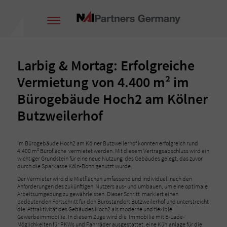
Larbig & Mortag: Erfolgreiche
Vermietung von 4.400 m² im
Bürogebäude Hoch2 am Kölner
Butzweilerhof
Im Bürogebäude Hoch2 am Kölner Butzweilerhof konnten erfolgreich rund
4.400 m² Bürofläche vermietet werden. Mit diesem Vertragsabschluss wird ein
wichtiger Grundstein für eine neue Nutzung des Gebäudes gelegt, das zuvor
durch die Sparkasse Köln-Bonn genutzt wurde.
Der Vermieter wird die Mietflächen umfassend und individuell nach den
Anforderungen des zukünftigen Nutzers aus- und umbauen, um eine optimale
Arbeitsumgebung zu gewährleisten. Dieser Schritt markiert einen
bedeutenden Fortschritt für den Bürostandort Butzweilerhof und unterstreicht
die Attraktivität des Gebäudes Hoch2 als moderne und flexible
Gewerbeimmobilie. In diesem Zuge wird die Immobilie mit E-Lade-
Möglichkeiten für PKWs und Fahrräder ausgestattet, eine Kühlanlage für die