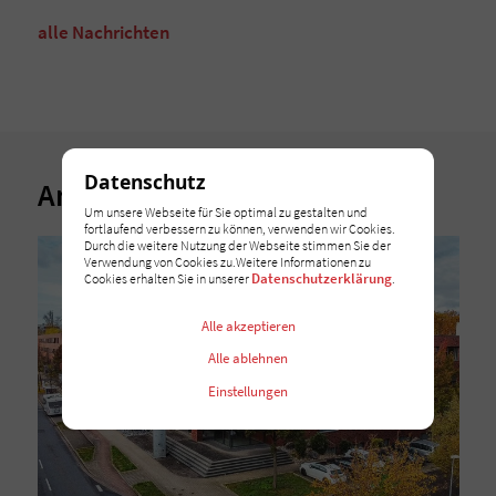
alle Nachrichten
Datenschutz
Andere Nachrichten
Um unsere Webseite für Sie optimal zu gestalten und
fortlaufend verbessern zu können, verwenden wir Cookies.
Durch die weitere Nutzung der Webseite stimmen Sie der
Verwendung von Cookies zu.Weitere Informationen zu
Datenschutzerklärung
Cookies erhalten Sie in unserer
.
Alle akzeptieren
Alle ablehnen
Einstellungen