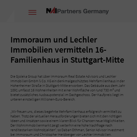
Immoraum und Lechler
Immobilien vermitteln 16-
Familienhaus in Stuttgart-Mitte
Die Gjoleka Group hat über Immoraum Real Estate Advisors und Lechler
Immobilien GmbH & Co. KG ein denkmalgeschütztes Mehrfamilienhaus in der
Hohenheimer Straße in Stuttgart-Mitte erworben. Das Gebäude aus dem Jahr
1891 umfasst 16 Wohneinheiten mit einer Wohnfläche von rund 730 m² und
bietet zusätzliches Ausbaupotenzial im Dachgeschoss. Der Kaufpreis liegt im
unteren einstelligen Millionen-Euro-Bereich.
„Wir freuen uns, dieses begehrte Mehrfamilienhaus erfolgreich vermittelt zu
haben. Trotz der aktuellen Herausforderungen bieten sich mit den richtigen
Ideen und Ansätzen sowie einem klaren Blick für Chancen neue Möglichkeiten.
Der Wohnimmobilienmarkt zeigt weiterhin eine hohe Nachfrage nach
renditestarken Wohnobjekten“, so Daban Othman, Senior Advisor Investment
bei Immoraum und Christopher Herzberger von Lechler Immobilien.