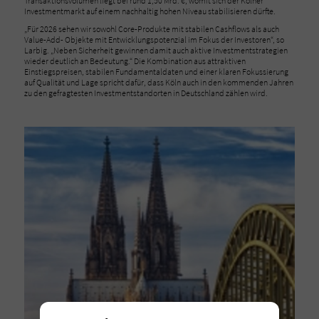
Transaktionsvolumen liegt bei rund 1,50 Mrd. €, womit sich der Kölner
Investmentmarkt auf einem nachhaltig hohen Niveau stabilisieren dürfte.
„Für 2026 sehen wir sowohl Core-Produkte mit stabilen Cashflows als auch
Value-Add- Objekte mit Entwicklungspotenzial im Fokus der Investoren“, so
Larbig. „Neben Sicherheit gewinnen damit auch aktive Investmentstrategien
wieder deutlich an Bedeutung.“ Die Kombination aus attraktiven
Einstiegspreisen, stabilen Fundamentaldaten und einer klaren Fokussierung
auf Qualität und Lage spricht dafür, dass Köln auch in den kommenden Jahren
zu den gefragtesten Investmentstandorten in Deutschland zählen wird.