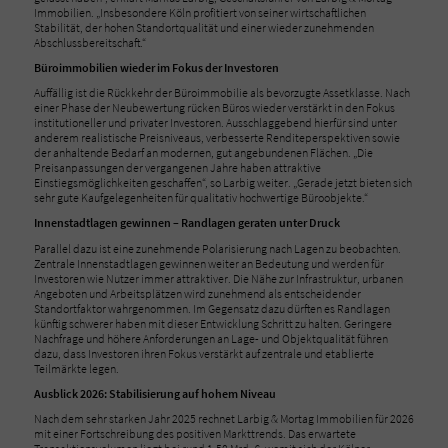
Immobilien. „Insbesondere Köln profitiert von seiner wirtschaftlichen
Stabilität, der hohen Standortqualität und einer wieder zunehmenden
Abschlussbereitschaft.“
Büroimmobilien wieder im Fokus der Investoren
Auffällig ist die Rückkehr der Büroimmobilie als bevorzugte Assetklasse. Nach
einer Phase der Neubewertung rücken Büros wieder verstärkt in den Fokus
institutioneller und privater Investoren. Ausschlaggebend hierfür sind unter
anderem realistische Preisniveaus, verbesserte Renditeperspektiven sowie
der anhaltende Bedarf an modernen, gut angebundenen Flächen. „Die
Preisanpassungen der vergangenen Jahre haben attraktive
Einstiegsmöglichkeiten geschaffen“, so Larbig weiter. „Gerade jetzt bieten sich
sehr gute Kaufgelegenheiten für qualitativ hochwertige Büroobjekte.“
Innenstadtlagen gewinnen – Randlagen geraten unter Druck
Parallel dazu ist eine zunehmende Polarisierung nach Lagen zu beobachten.
Zentrale Innenstadtlagen gewinnen weiter an Bedeutung und werden für
Investoren wie Nutzer immer attraktiver. Die Nähe zur Infrastruktur, urbanen
Angeboten und Arbeitsplätzen wird zunehmend als entscheidender
Standortfaktor wahrgenommen. Im Gegensatz dazu dürften es Randlagen
künftig schwerer haben mit dieser Entwicklung Schritt zu halten. Geringere
Nachfrage und höhere Anforderungen an Lage- und Objektqualität führen
dazu, dass Investoren ihren Fokus verstärkt auf zentrale und etablierte
Teilmärkte legen.
Ausblick 2026: Stabilisierung auf hohem Niveau
Nach dem sehr starken Jahr 2025 rechnet Larbig & Mortag Immobilien für 2026
mit einer Fortschreibung des positiven Markttrends. Das erwartete