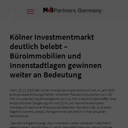
Kölner Investmentmarkt
deutlich belebt –
Büroimmobilien und
Innenstadtlagen gewinnen
weiter an Bedeutung
(Köln, 22.12.2025) Der Kölner Immobilieninvestmentmarkt hat im Jahr 2025
eine spürbare Erholung erfahren. Mit einem Transaktionsvolumen von 1,55
Mrd. € wurde das Vorjahresergebnis von 1,21 Mrd. € deutlich übertroffen. Dies
entspricht einer Steigerung von rund 22 % und markiert einen klaren
Wendepunkt nach einer Phase zurückhaltender Marktaktivität. Zu diesem
Ergebnis kommt Larbig & Mortag Immobilien GmbH in ihrer aktuellen
Marktanalyse.
„Das starke Ergebnis zeigt, dass Investoren wieder Vertrauen in den Markt
gefasst haben“, erklärt Markus Larbig, Geschäftsführer von Larbig & Mortag