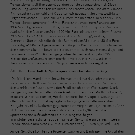
Transaktionsaktivitäten gegenüber dem Vorjahr zu verzeichnen ist. Diese
Entwicklung wurde maßgeblich durch eine erhöhte Abschlussdynamik in den
Risikoclustern Value-Add und Opportunistic getragen. „Im umsatzstärksten
Segment zwischen 100 und 500 Mio. Euro wurde im ersten Halbjahr 2026 ein
Transaktionsvolumen von 1,46 Mrd. Euro erzielt, was einem Zuwachs von
39,4 Prozent gegenüber dem Vergleichszeitraum 2025 entspricht. Auch im
zweitstärksten Cluster von 50 bis 100 Mio. Euro zeigte sich mit einem Plus von
73,6 Prozent auf 1,18 Mrd. Euro eine deutliche Belebung“, so Mergen.
Demgegenüber entwickelte sich das Segment von 25 bis unter 50 Mio. Euro
rückläufig (−16 Prozent gegenüber dem Vorjahr). Das Transaktionsvolumen in
den kleineren Clustern bis 25 Mio. Euro summiert sich zusammen auf 0,97 Mrd.
Euro, ein Plus von 27,5 Prozent gegenüber dem ersten Halbjahr 2025. Im
Bereich der Großtransaktionen oberhalb von 500 Mio. Euro wurden im
Berichtszeitraum, anders als im Vorjahr, keine Abschlüsse registriert.
Öffentliche Hand hält die Spitzenposition im Investorenranking
„Die öffentliche Hand nimmt im Wohninvestmentmarkt zunehmend eine
stabilisierende Rolle ein. Dabei fokussieren sich die staatlichen Akteure auf
den langfristigen Ausbau sowie den Erhalt bezahlbaren Wohnraums. Stark
nachgefragt werden vor allem Core-Assets in mittelgroßen Portfolioclustern“,
erläutert Dr. Konrad Kanzler, Head of Research bei NAI apollo. So steigerten
öffentlich bzw. kommunal geprägte Wohnungsgesellschaften im ersten
Halbjahr ihr Ankaufsvolumen gegenüber dem Vorjahr um 24,2 Prozent auf 0,77
Mrd. Euro und nehmen mit einem Marktanteil von 17,3 Prozent die
Spitzenposition auf Käuferseite ein. Auf Rang zwei folgen
Immobiliengesellschaften aus dem privaten Sektor, die zur Jahresmitte ein
Transaktionsvolumen von 0,72 Mrd. Euro erzielten (H1 2025: 0,44 Mrd. Euro).
Auf der Sell-Side konnten die Projektentwickler und Bauträger ihre Aktivitäten