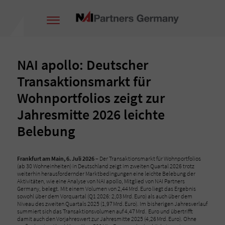
NAI apollo: Deutscher
Transaktionsmarkt für
Wohnportfolios zeigt zur
Jahresmitte 2026 leichte
Belebung
Frankfurt am Main, 6. Juli 2026
– Der Transaktionsmarkt für Wohnportfolios
(ab 30 Wohneinheiten) in Deutschland zeigt im zweiten Quartal 2026 trotz
weiterhin herausfordernder Marktbedingungen eine leichte Belebung der
Aktivitäten, wie eine Analyse von NAI apollo, Mitglied von NAI Partners
Germany, belegt. Mit einem Volumen von 2,44 Mrd. Euro liegt das Ergebnis
sowohl über dem Vorquartal (Q1 2026: 2,03 Mrd. Euro) als auch über dem
Niveau des zweiten Quartals 2025 (1,97 Mrd. Euro). Im bisherigen Jahresverlauf
summiert sich das Transaktionsvolumen auf 4,47 Mrd. Euro und übertrifft
damit auch den Vorjahreswert zur Jahresmitte 2025 (4,26 Mrd. Euro). Ohne