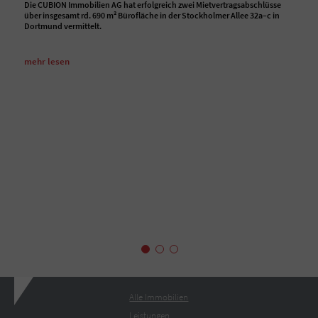
Die CUBION Immobilien AG hat erfolgreich zwei Mietvertragsabschlüsse
über insgesamt rd. 690 m² Bürofläche in der Stockholmer Allee 32a–c in
Dortmund vermittelt.
mehr lesen
Alle Immobilien
Leistungen