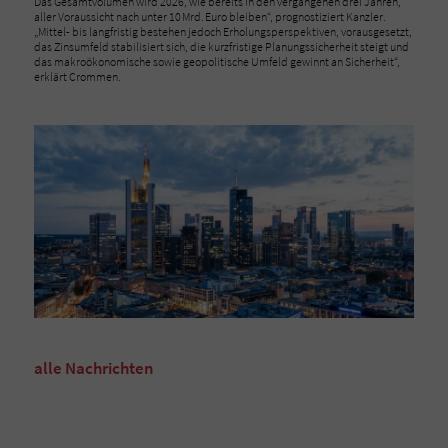
Das Gesamtvolumen wird 2026, wie bereits in den vergangenen drei Jahren,
aller Voraussicht nach unter 10 Mrd. Euro bleiben“, prognostiziert Kanzler.
„Mittel- bis langfristig bestehen jedoch Erholungsperspektiven, vorausgesetzt,
das Zinsumfeld stabilisiert sich, die kurzfristige Planungssicherheit steigt und
das makroökonomische sowie geopolitische Umfeld gewinnt an Sicherheit“,
erklärt Crommen.
alle Nachrichten