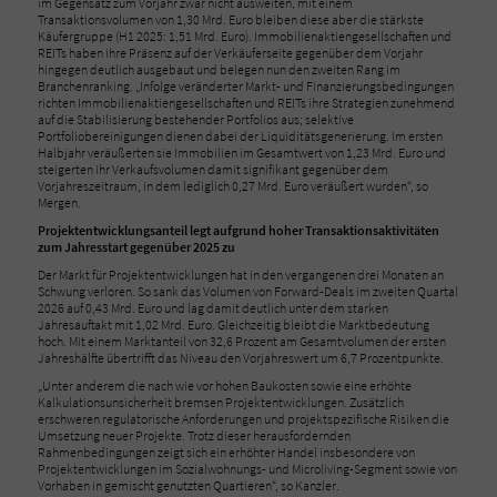
im Gegensatz zum Vorjahr zwar nicht ausweiten, mit einem
Transaktionsvolumen von 1,30 Mrd. Euro bleiben diese aber die stärkste
Käufergruppe (H1 2025: 1,51 Mrd. Euro). Immobilienaktiengesellschaften und
REITs haben ihre Präsenz auf der Verkäuferseite gegenüber dem Vorjahr
hingegen deutlich ausgebaut und belegen nun den zweiten Rang im
Branchenranking. „Infolge veränderter Markt- und Finanzierungsbedingungen
richten Immobilienaktiengesellschaften und REITs ihre Strategien zunehmend
auf die Stabilisierung bestehender Portfolios aus; selektive
Portfoliobereinigungen dienen dabei der Liquiditätsgenerierung. Im ersten
Halbjahr veräußerten sie Immobilien im Gesamtwert von 1,23 Mrd. Euro und
steigerten ihr Verkaufsvolumen damit signifikant gegenüber dem
Vorjahreszeitraum, in dem lediglich 0,27 Mrd. Euro veräußert wurden“, so
Mergen.
Projektentwicklungsanteil legt aufgrund hoher Transaktionsaktivitäten
zum Jahresstart gegenüber 2025 zu
Der Markt für Projektentwicklungen hat in den vergangenen drei Monaten an
Schwung verloren. So sank das Volumen von Forward-Deals im zweiten Quartal
2026 auf 0,43 Mrd. Euro und lag damit deutlich unter dem starken
Jahresauftakt mit 1,02 Mrd. Euro. Gleichzeitig bleibt die Marktbedeutung
hoch. Mit einem Marktanteil von 32,6 Prozent am Gesamtvolumen der ersten
Jahreshälfte übertrifft das Niveau den Vorjahreswert um 6,7 Prozentpunkte.
„Unter anderem die nach wie vor hohen Baukosten sowie eine erhöhte
Kalkulationsunsicherheit bremsen Projektentwicklungen. Zusätzlich
erschweren regulatorische Anforderungen und projektspezifische Risiken die
Umsetzung neuer Projekte. Trotz dieser herausfordernden
Rahmenbedingungen zeigt sich ein erhöhter Handel insbesondere von
Projektentwicklungen im Sozialwohnungs- und Microliving-Segment sowie von
Vorhaben in gemischt genutzten Quartieren“, so Kanzler.