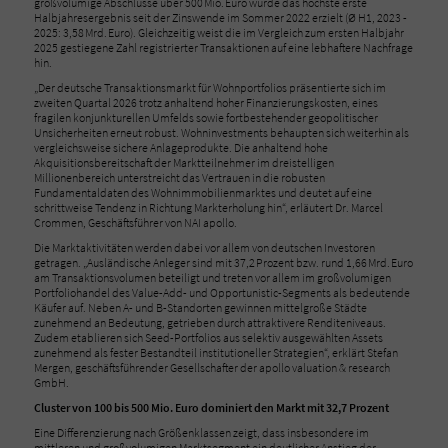
großvolumige Abschlüsse über 500 Mio. Euro wurde das höchste erste
Halbjahresergebnis seit der Zinswende im Sommer 2022 erzielt (Ø H1, 2023 -
2025: 3,58 Mrd. Euro). Gleichzeitig weist die im Vergleich zum ersten Halbjahr
2025 gestiegene Zahl registrierter Transaktionen auf eine lebhaftere Nachfrage
hin.
„Der deutsche Transaktionsmarkt für Wohnportfolios präsentierte sich im
zweiten Quartal 2026 trotz anhaltend hoher Finanzierungskosten, eines
fragilen konjunkturellen Umfelds sowie fortbestehender geopolitischer
Unsicherheiten erneut robust. Wohninvestments behaupten sich weiterhin als
vergleichsweise sichere Anlageprodukte. Die anhaltend hohe
Akquisitionsbereitschaft der Marktteilnehmer im dreistelligen
Millionenbereich unterstreicht das Vertrauen in die robusten
Fundamentaldaten des Wohnimmobilienmarktes und deutet auf eine
schrittweise Tendenz in Richtung Markterholung hin“, erläutert Dr. Marcel
Crommen, Geschäftsführer von NAI apollo.
Die Marktaktivitäten werden dabei vor allem von deutschen Investoren
getragen. „Ausländische Anleger sind mit 37,2 Prozent bzw. rund 1,66 Mrd. Euro
am Transaktionsvolumen beteiligt und treten vor allem im großvolumigen
Portfoliohandel des Value-Add- und Opportunistic-Segments als bedeutende
Käufer auf. Neben A- und B-Standorten gewinnen mittelgroße Städte
zunehmend an Bedeutung, getrieben durch attraktivere Renditeniveaus.
Zudem etablieren sich Seed-Portfolios aus selektiv ausgewählten Assets
zunehmend als fester Bestandteil institutioneller Strategien“, erklärt Stefan
Mergen, geschäftsführender Gesellschafter der apollo valuation & research
GmbH.
Cluster von 100 bis 500 Mio. Euro dominiert den Markt mit 32,7 Prozent
Eine Differenzierung nach Größenklassen zeigt, dass insbesondere im
mittleren und großvolumigen Marktsegment ein deutlicher Anstieg der