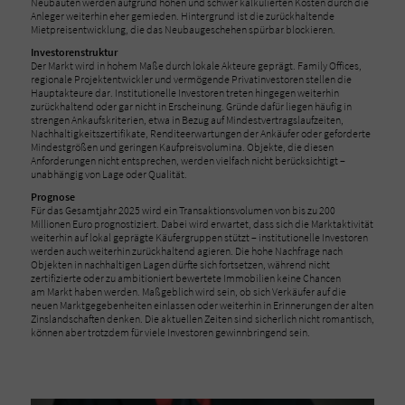
Neubauten werden aufgrund hohen und schwer kalkulierten Kosten durch die
Anleger weiterhin eher gemieden. Hintergrund ist die zurückhaltende
Mietpreisentwicklung, die das Neubaugeschehen spürbar blockieren.
Investorenstruktur
Der Markt wird in hohem Maße durch lokale Akteure geprägt. Family Offices,
regionale Projektentwickler und vermögende Privatinvestoren stellen die
Hauptakteure dar. Institutionelle Investoren treten hingegen weiterhin
zurückhaltend oder gar nicht in Erscheinung. Gründe dafür liegen häufig in
strengen Ankaufskriterien, etwa in Bezug auf Mindestvertragslaufzeiten,
Nachhaltigkeitszertifikate, Renditeerwartungen der Ankäufer oder geforderte
Mindestgrößen und geringen Kaufpreisvolumina. Objekte, die diesen
Anforderungen nicht entsprechen, werden vielfach nicht berücksichtigt –
unabhängig von Lage oder Qualität.
Prognose
Für das Gesamtjahr 2025 wird ein Transaktionsvolumen von bis zu 200
Millionen Euro prognostiziert. Dabei wird erwartet, dass sich die Marktaktivität
weiterhin auf lokal geprägte Käufergruppen stützt – institutionelle Investoren
werden auch weiterhin zurückhaltend agieren. Die hohe Nachfrage nach
Objekten in nachhaltigen Lagen dürfte sich fortsetzen, während nicht
zertifizierte oder zu ambitioniert bewertete Immobilien keine Chancen
am Markt haben werden. Maßgeblich wird sein, ob sich Verkäufer auf die
neuen Marktgegebenheiten einlassen oder weiterhin in Erinnerungen der alten
Zinslandschaften denken. Die aktuellen Zeiten sind sicherlich nicht romantisch,
können aber trotzdem für viele Investoren gewinnbringend sein.