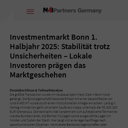
Investmentmarkt Bonn 1.
Halbjahr 2025: Stabilität trotz
Unsicherheiten – Lokale
Investoren prägen das
Marktgeschehen
Einzelabschlüsse & Teilmarktanalyse
Die größte Transaktion wurde im Neubauprojekt West.Side in Bonn Nord
getätigt. Die Büroliegenschaft Westside Ember mit einer Gesamtfläche von
rund 9.400 m² wurde durch einen institutionellen Anleger erworben. Larbig &
Mortag Immobilien geht von einem Kaufpreis knapp unterhalb der 50.000.000
EUR-Grenze aus. Die Marktaktivität konzentriert sich auf etablierte Teilmärkte
wie das Bundesviertel, die Bonner Citylagen sowie ausgewählte Lagen im
Norden und Süden der Stadt. Hier zeigt sich eine rege Nachfrage nach
opportunistischen Objekten. Vermietete Bestandsliegenschaften oder