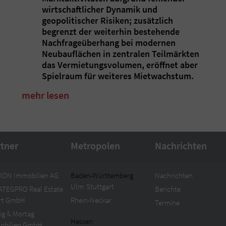
wirtschaftlicher Dynamik und
geopolitischer Risiken; zusätzlich
begrenzt der weiterhin bestehende
Nachfrageüberhang bei modernen
Neubauflächen in zentralen Teilmärkten
das Vermietungsvolumen, eröffnet aber
Spielraum für weiteres Mietwachstum.
mehr lesen
rtner
Metropolen
Nachrichten
ION Immobilien AG
Baden-Württemberg
Nachrichten
Ulm
Stuttgart
ATEGPRO Real Estate
Berichte
urt GmbH
Rhein-Neckar
Termine
ig & Mortag
Hessen
obilien GmbH