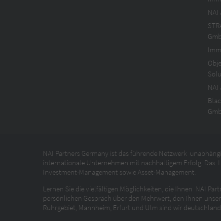
NAI 
STR
Gm
Imm
Obje
Sol
NAI
Blac
Gm
NAI Partners Germany ist das führende Netzwerk unabhängi
internationale Unternehmen mit nachhaltigem Erfolg. Das L
Investment-Management sowie Asset-Management.
Lernen Sie die vielfältigen Möglichkeiten, die Ihnen NAI P
persönlichen Gespräch über den Mehrwert, den Ihnen unser N
Ruhrgebiet, Mannheim, Erfurt und Ulm sind wir deutschland