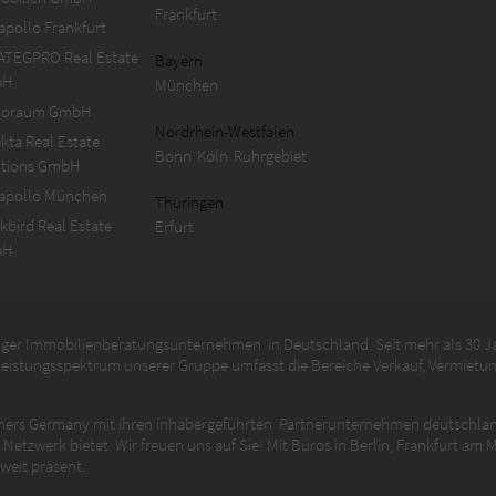
Frankfurt
apollo Frankfurt
ATEGPRO Real Estate
Bayern
bH
München
oraum GmbH
Nordrhein-Westfalen
kta Real Estate
Bonn
Köln
Ruhrgebiet
utions GmbH
 apollo München
Thüringen
kbird Real Estate
Erfurt
bH
ger Immobilienberatungsunternehmen in Deutschland. Seit mehr als 30 Ja
eistungsspektrum unserer Gruppe umfasst die Bereiche Verkauf, Vermietun
artners Germany mit ihren inhabergeführten Partnerunternehmen deutschland
etzwerk bietet. Wir freuen uns auf Sie! Mit Büros in Berlin, Frankfurt am
weit präsent.