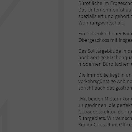
Bürofläche im Erdgescho
Das Unternehmen ist au
spezialisiert und gehör
Wohnungswirtschaft.
Ein Gelsenkirchener Fam
Obergeschoss mit insge
Das Solitärgebäude in d
hochwertige Flächenqual
modernen Büroflächen e
Die Immobilie liegt in 
verkehrsgünstige Anbind
spricht auch das gastro
„Mit beiden Mietern kon
11 gewinnen, die perfek
Gebäudestruktur, der ho
Ruhrgebiets. Wir wünsch
Senior Consultant Offic