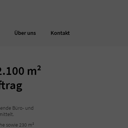
n
n
Über uns
Über uns
Kontakt
Kontakt
2.100 m²
ftrag
sende Büro- und
ittelt.
che sowie 230 m²