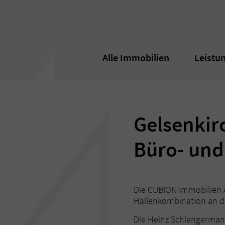
Alle Immobilien
Alle Immobilien
Leistu
Leistu
Gelsenkir
Büro- und 
Die CUBION Immobilien A
Hallenkombination an de
Die Heinz Schlengermann