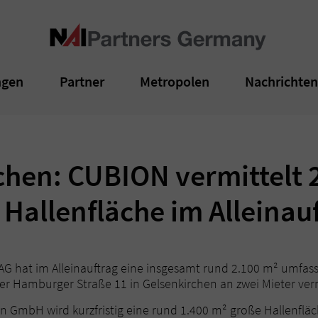
ngen
ngen
Partner
Partner
Metropolen
Metropolen
Nachrichte
Nachrichte
chen: CUBION vermittelt 
Hallenfläche im Alleinau
G hat im Alleinauftrag eine insgesamt rund 2.100 m² umfas
r Hamburger Straße 11 in Gelsenkirchen an zwei Mieter verm
 GmbH wird kurzfristig eine rund 1.400 m² große Hallenflä