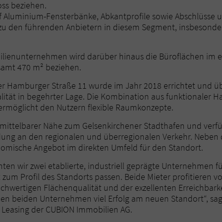
ss beziehen.
f Aluminium-Fensterbänke, Abkantprofile sowie Abschlüsse
t zu den führenden Anbietern in diesem Segment, insbesonde
ilienunternehmen wird darüber hinaus die Büroflächen im e
samt 470 m² beziehen.
er Hamburger Straße 11 wurde im Jahr 2018 errichtet und ü
ität in begehrter Lage. Die Kombination aus funktionaler H
rmöglicht den Nutzern flexible Raumkonzepte.
unmittelbarer Nähe zum Gelsenkirchener Stadthafen und verfü
ung an den regionalen und überregionalen Verkehr. Neben d
nomische Angebot im direkten Umfeld für den Standort.
nten wir zwei etablierte, industriell geprägte Unternehmen 
t zum Profil des Standorts passen. Beide Mieter profitieren
chwertigen Flächenqualität und der exzellenten Erreichbark
en beiden Unternehmen viel Erfolg am neuen Standort“, sag
e Leasing der CUBION Immobilien AG.