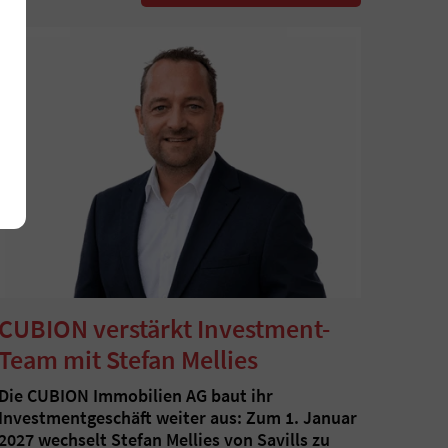
Alle akzeptieren
CUBION verstärkt Investment-
Team mit Stefan Mellies
Die CUBION Immobilien AG baut ihr
Investmentgeschäft weiter aus: Zum 1. Januar
2027 wechselt Stefan Mellies von Savills zu