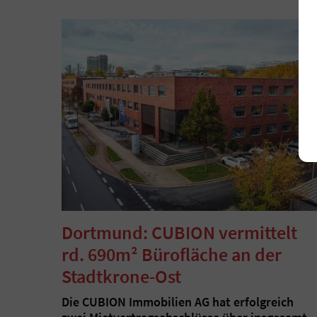
Dortmund: CUBION vermittelt
rd. 690m² Bürofläche an der
Stadtkrone-Ost
Die CUBION Immobilien AG hat erfolgreich