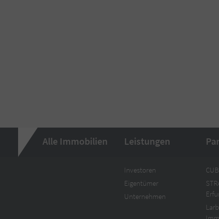
Alle Immobilien
Leistungen
Pa
Investoren
CUB
Eigentümer
STR
Erf
Unternehmen
Larb
Imm