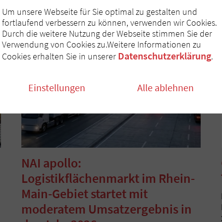
Um unsere Webseite für Sie optimal zu gestalten und
fortlaufend verbessern zu können, verwenden wir Cookies.
Durch die weitere Nutzung der Webseite stimmen Sie der
Verwendung von Cookies zu.Weitere Informationen zu
Datenschutzerklärung
Cookies erhalten Sie in unserer
.
Einstellungen
Alle ablehnen
NAI apollo:
Logistikflächenmarkt im Rhein-
Main-Gebiet startet mit
moderatem Umsatzergebnis in