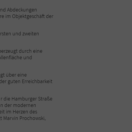
 und Abdeckungen
re im Objektgeschäft der
rsten und zweiten
berzeugt durch eine
allenfläche und
gt über eine
er guten Erreichbarkeit
für die Hamburger Straße
 von der modernen
eit im Herzen des
t Marvin Prochowski,