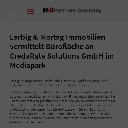
Larbig & Mortag Immobilien
vermittelt Bürofläche an
CredaRate Solutions GmbH im
Mediapark
Larbig & Mortag Immobilien hat erfolgreich eine Bürofläche von 584 m²
im Mediapark an die CredaRate Solutions GmbH vermittelt.
Die CredaRate Solutions GmbH ist ein wachstumsstarkes Unternehmen, das
datengetriebene Lösungen entwickelt, um Finanzentscheidungen effizienter
und transparenter zu gestalten. Mit ihrem innovativen Ansatz kombiniert das
Unternehmen technologische Expertise mit fundierter Marktkenntnis und
unterstützt Kunden dabei, komplexe Prozesse im Bereich Rating und
Bewertung zu optimieren. Durch kontinuierliche Produktentwicklung und
einem starken Team zählt CredaRate Solutions heute zu den dynamischen
Akteuren ihres Segments.