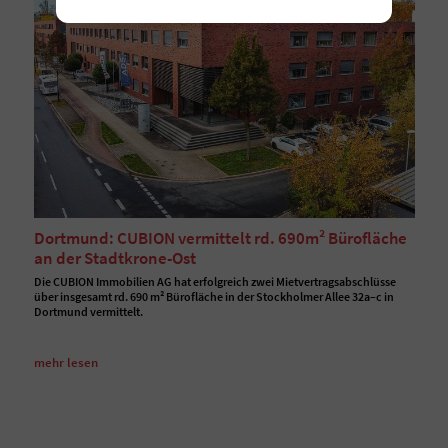
Dortmund: CUBION vermittelt rd. 690m² Bürofläche
an der Stadtkrone-Ost
Die CUBION Immobilien AG hat erfolgreich zwei Mietvertragsabschlüsse
über insgesamt rd. 690 m² Bürofläche in der Stockholmer Allee 32a–c in
Dortmund vermittelt.
mehr lesen