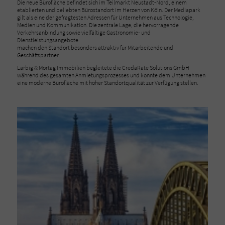
Die neue Bürofläche befindet sich im Teilmarkt Neustadt-Nord, einem
etablierten und beliebten Bürostandort im Herzen von Köln. Der Mediapark
gilt als eine der gefragtesten Adressen für Unternehmen aus Technologie,
Medien und Kommunikation. Die zentrale Lage, die hervorragende
Verkehrsanbindung sowie vielfältige Gastronomie- und
Dienstleistungsangebote
machen den Standort besonders attraktiv für Mitarbeitende und
Geschäftspartner.
Larbig & Mortag Immobilien begleitete die CredaRate Solutions GmbH
während des gesamten Anmietungsprozesses und konnte dem Unternehmen
eine moderne Bürofläche mit hoher Standortqualität zur Verfügung stellen.