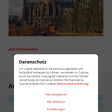
alle Nachrichten
Datenschutz
Um unsere Webseite für Sie optimal zu gestalten und
fortlaufend verbessern zu können, verwenden wir Cookies.
Durch die weitere Nutzung der Webseite stimmen Sie der
Verwendung von Cookies zu.Weitere Informationen zu
Andere Nachrichten
Datenschutzerklärung
Cookies erhalten Sie in unserer
.
Alle akzeptieren
Alle ablehnen
Einstellungen