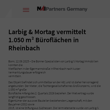
Larbig & Mortag vermittelt
1.050 m² Büroflächen in
Rheinbach
Bonn, 12.09.2025 – Die Bonner Spezialisten von Larbig & Mortag Immobilien
konnten die
Mietflächen in der Egermannstraße in Rheinbach nach kurzer
Vermarktungsdauer erfolgreich
vermitteln.
Das Objekt befindet sich unmittelbar an der A61 und ist daher hervorragend
angebunden. Der Mieter, die Tochtergesellschaft eines Großkonzerns, wird die
1.050 m² große
Bürofläche Anfang des 2. Quartals 2026 beziehen. Der Mietvertrag wurde
langfristig geschlossen.
Eigentümer der aus zwei Bauteilen bestehenden Liegenschaft, mit den
Baujahren 2002 sowie
2015, ist eine Stiftung aus Südhessen. Die Vermieterseite wurde von Larbig &