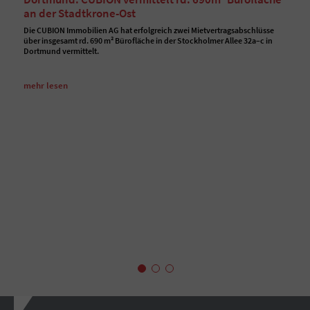
an der Stadtkrone-Ost
Die CUBION Immobilien AG hat erfolgreich zwei Mietvertragsabschlüsse
über insgesamt rd. 690 m² Bürofläche in der Stockholmer Allee 32a–c in
Dortmund vermittelt.
mehr lesen