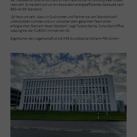
realisiert. Es handelt sich um ein besonders energieeffizientes Gebäude nach
BEG-40-EE-Standard.
„Es freut uns sehr, dass wir Duckscheer und Partner bei der Standortwahl
unterstützten konnten und wir wünschen dem gesamten Team einen
erfolgreichen Start am neuen Standort,“ sagt Tiziano Sanna, Consultant Office
Leasing bei der CUBION Immobilien AG.
Eigentümer der Liegenschaft ist die KRE Grundbesitz Mülheim FEM GmbH.