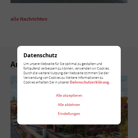
alle Nachrichten
Datenschutz
Andere Nachrichten
Um unsere Webseite für Sie optimal zu gestalten und
fortlaufend verbessern zu können, verwenden wir Cookies.
Durch die weitere Nutzung der Webseite stimmen Sie der
Verwendung von Cookies zu.Weitere Informationen zu
Datenschutzerklärung
Cookies erhalten Sie in unserer
.
Alle akzeptieren
Alle ablehnen
Einstellungen