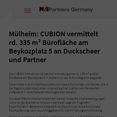
Mülheim: CUBION vermittelt
rd. 335 m² Bürofläche am
Beykozplatz 5 an Duckscheer
und Partner
Die CUBION Immobilien AG hat die Vermietung einer rd. 335 m² großen
Bürofläche am Beykozplatz 5 in Mülheim an der Ruhr erfolgreich begleitet.
Neue Mieter sind die Rechtsanwälte und Notare Duckscheer und Partner, die in
der Region zu den etablierten Ansprechpartnern zählen und Mandanten
umfassend in verschiedenen Rechtsgebieten beraten.
Die neuen Räumlichkeiten bieten der Kanzlei moderne Arbeitsbedingungen
und eine repräsentative Adresse in zentraler Lage am Flughafen
Essen/Mülheim. Besonders die gute Erreichbarkeit sowie die funktionale
Raumaufteilung waren ausschlaggebend für die Anmietungsentscheidung.
Der Neubaukomplex einschließlich Parkhaus wurde von DUDOQ Real Estate