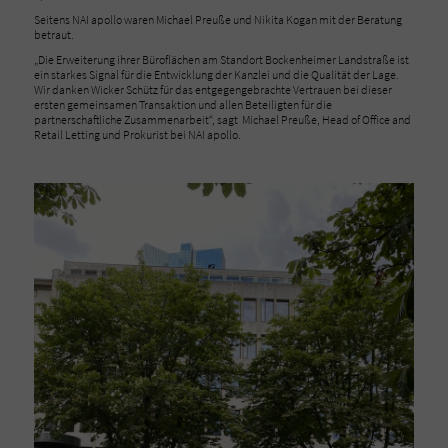
Seitens NAI apollo waren Michael Preuße und Nikita Kogan mit der Beratung
betraut.
„Die Erweiterung ihrer Büroflächen am Standort Bockenheimer Landstraße ist
ein starkes Signal für die Entwicklung der Kanzlei und die Qualität der Lage.
Wir danken Wicker Schütz für das entgegengebrachte Vertrauen bei dieser
ersten gemeinsamen Transaktion und allen Beteiligten für die
partnerschaftliche Zusammenarbeit“, sagt Michael Preuße, Head of Office and
Retail Letting und Prokurist bei NAI apollo.