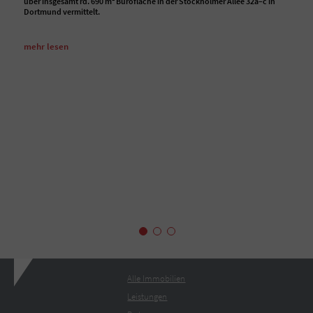
über insgesamt rd. 690 m² Bürofläche in der Stockholmer Allee 32a–c in
Dortmund vermittelt.
mehr lesen
Alle Immobilien
Leistungen