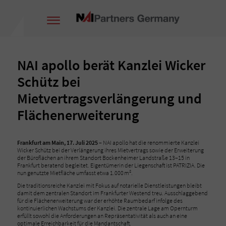
NAI apollo berät Kanzlei Wicker
Schütz bei
Mietvertragsverlängerung und
Flächenerweiterung
Frankfurt am Main, 17. Juli 2025 –
NAI apollo hat die renommierte Kanzlei
Wicker Schütz bei der Verlängerung ihres Mietvertrags sowie der Erweiterung
der Büroflächen an ihrem Standort Bockenheimer Landstraße 13–15 in
Frankfurt beratend begleitet. Eigentümerin der Liegenschaft ist PATRIZIA. Die
nun genutzte Mietfläche umfasst etwa 1.000 m².
Die traditionsreiche Kanzlei mit Fokus auf notarielle Dienstleistungen bleibt
damit dem zentralen Standort im Frankfurter Westend treu. Ausschlaggebend
für die Flächenerweiterung war der erhöhte Raumbedarf infolge des
kontinuierlichen Wachstums der Kanzlei. Die zentrale Lage am Opernturm
erfüllt sowohl die Anforderungen an Repräsentativität als auch an eine
optimale Erreichbarkeit für die Mandantschaft.